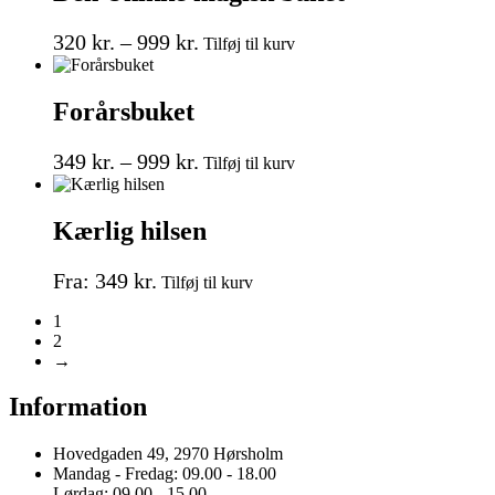
Mulighederne
Prisinterval:
Dette
kan
320
kr.
–
999
kr.
Tilføj til kurv
vare
vælges
320 kr.
har
på
til
flere
varesiden
Forårsbuket
999 kr.
varianter.
Mulighederne
Prisinterval:
Dette
kan
349
kr.
–
999
kr.
Tilføj til kurv
vare
vælges
349 kr.
har
på
til
flere
varesiden
Kærlig hilsen
999 kr.
varianter.
Mulighederne
Dette
kan
Fra:
349
kr.
Tilføj til kurv
vare
vælges
har
på
1
flere
varesiden
2
varianter.
→
Mulighederne
kan
Information
vælges
på
Hovedgaden 49, 2970 Hørsholm
varesiden
Mandag - Fredag: 09.00 - 18.00
Lørdag: 09.00 - 15.00