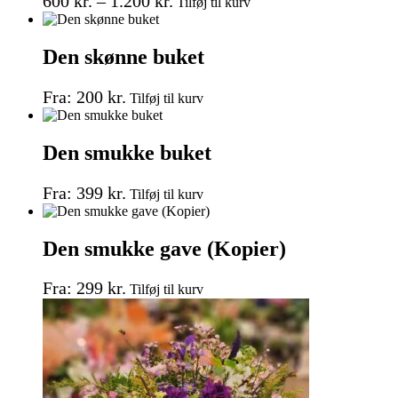
Prisinterval:
600
kr.
–
1.200
kr.
Tilføj til kurv
vare
vælges
600 kr.
har
på
til
flere
varesiden
Den skønne buket
1.200 kr.
varianter.
Mulighederne
Dette
kan
Fra:
200
kr.
Tilføj til kurv
vare
vælges
har
på
flere
varesiden
Den smukke buket
varianter.
Mulighederne
Dette
kan
Fra:
399
kr.
Tilføj til kurv
vare
vælges
har
på
flere
varesiden
Den smukke gave (Kopier)
varianter.
Mulighederne
Dette
kan
Fra:
299
kr.
Tilføj til kurv
vare
vælges
har
på
flere
varesiden
varianter.
Mulighederne
kan
vælges