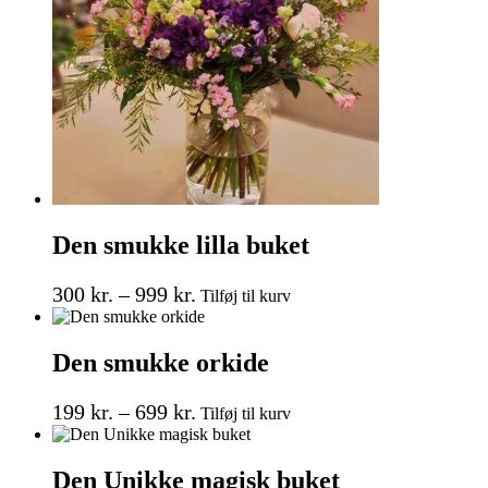
på
varesiden
Den smukke lilla buket
Prisinterval:
Dette
300
kr.
–
999
kr.
Tilføj til kurv
vare
300 kr.
har
til
flere
Den smukke orkide
999 kr.
varianter.
Mulighederne
Prisinterval:
Dette
kan
199
kr.
–
699
kr.
Tilføj til kurv
vare
vælges
199 kr.
har
på
til
flere
varesiden
Den Unikke magisk buket
699 kr.
varianter.