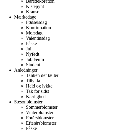
Båredekoration
Kistepynt
Kranse
Mærkedage
Fødselsdag
Konfirmation
Morsdag
Valentinsdag
Påske
Jul
Nyfødt
Jubilæum
Student
Anledninger
Tanken der tæller
Tillykke
Held og lykke
Tak for sidst
Kærlighed
Sæsonblomster
Sommerblomster
Vinterblomster
Forårsblomster
Efterårsblomster
Påske