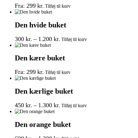
Dette
kan
Fra:
299
kr.
Tilføj til kurv
vare
vælges
har
på
flere
varesiden
Den hvide buket
varianter.
Mulighederne
Prisinterval:
Dette
kan
300
kr.
–
1.200
kr.
Tilføj til kurv
vare
vælges
300 kr.
har
på
til
flere
varesiden
Den kære buket
1.200 kr.
varianter.
Mulighederne
Dette
kan
Fra:
299
kr.
Tilføj til kurv
vare
vælges
har
på
flere
varesiden
Den kærlige buket
varianter.
Mulighederne
Prisinterval:
Dette
kan
450
kr.
–
1.300
kr.
Tilføj til kurv
vare
vælges
450 kr.
har
på
til
flere
varesiden
Den orange buket
1.300 kr.
varianter.
Mulighederne
Dette
kan