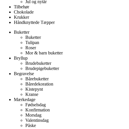
Jul og nytår
Tilbehør
Chokolade
Krukker
Håndknyttede Tæpper
Buketter
Buketter
Tulipan
Roser
Mor & barn buketter
Bryllup
Brudebuketter
Brudepigebuketter
Begravelse
Bårebuketter
Båredekoration
Kistepynt
Kranse
Mærkedage
Fødselsdag
Konfirmation
Morsdag
Valentinsdag
Påske