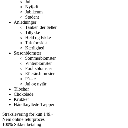
Jul
Nyfødt
Jubilæum
Student
Anledninger
Tanken der tæller
Tillykke
Held og lykke
Tak for sidst
Kærlighed
Sæsonblomster
Sommerblomster
Vinterblomster
Forårsblomster
Efterårsblomster
Påske
Jul og nytår
Tilbehør
Chokolade
Krukker
Håndknyttede Tæpper
Strakslevering for kun 149,-
Nem online returproces
100% Sikker betaling