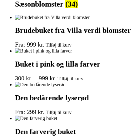
Sæsonblomster
(34)
Brudebuket fra Villa verdi blomster
Dette
Fra:
999
kr.
Tilføj til kurv
vare
har
flere
Buket i pink og lilla farver
varianter.
Mulighederne
Prisinterval:
Dette
kan
300
kr.
–
999
kr.
Tilføj til kurv
vare
vælges
300 kr.
har
på
til
flere
varesiden
Den bedårende lyserød
999 kr.
varianter.
Mulighederne
Dette
kan
Fra:
299
kr.
Tilføj til kurv
vare
vælges
har
på
flere
varesiden
Den farverig buket
varianter.
Mulighederne