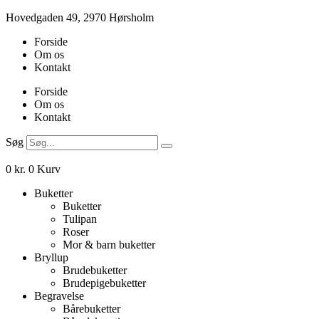
Videre
Hovedgaden 49, 2970 Hørsholm
til
Forside
indhold
Om os
Kontakt
Forside
Om os
Kontakt
Søg
0
kr.
0
Kurv
Buketter
Buketter
Tulipan
Roser
Mor & barn buketter
Bryllup
Brudebuketter
Brudepigebuketter
Begravelse
Bårebuketter