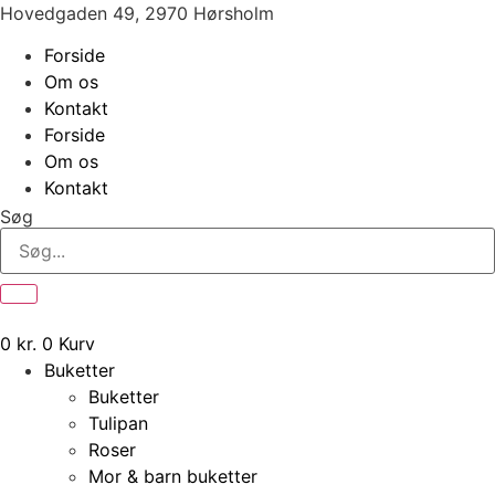
Videre
Hovedgaden 49, 2970 Hørsholm
til
Forside
indhold
Om os
Kontakt
Forside
Om os
Kontakt
Søg
0
kr.
0
Kurv
Buketter
Buketter
Tulipan
Roser
Mor & barn buketter