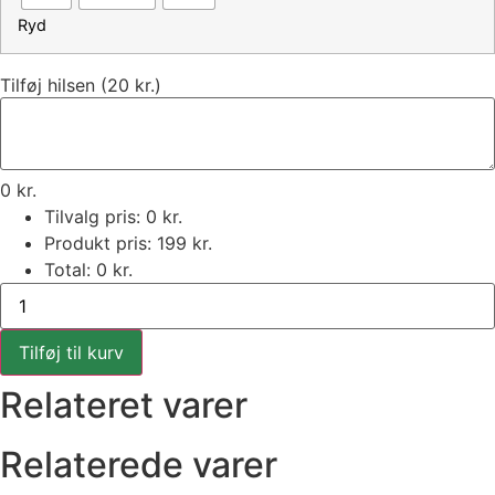
Ryd
Tilføj hilsen (20 kr.)
0
kr.
Tilvalg pris:
0
kr.
Produkt pris:
199
kr.
Total:
0
kr.
Den
smukke
orkide
antal
Tilføj til kurv
Relateret varer
Relaterede varer