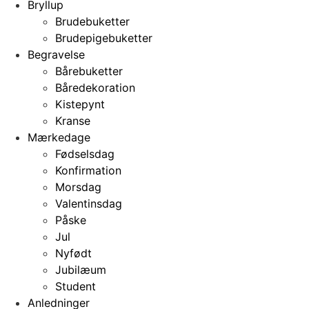
Bryllup
Brudebuketter
Brudepigebuketter
Begravelse
Bårebuketter
Båredekoration
Kistepynt
Kranse
Mærkedage
Fødselsdag
Konfirmation
Morsdag
Valentinsdag
Påske
Jul
Nyfødt
Jubilæum
Student
Anledninger