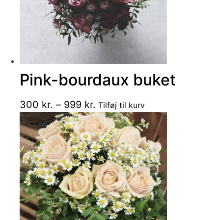
på
varesiden
Pink-bourdaux buket
Dette
Prisinterval:
300
kr.
–
999
kr.
Tilføj til kurv
vare
300 kr.
har
til
flere
999 kr.
varianter.
Mulighederne
kan
vælges
på
varesiden