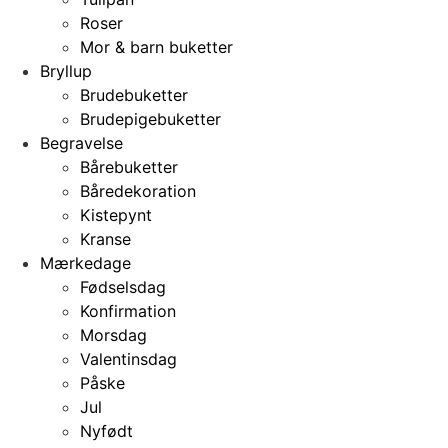
Roser
Mor & barn buketter
Bryllup
Brudebuketter
Brudepigebuketter
Begravelse
Bårebuketter
Båredekoration
Kistepynt
Kranse
Mærkedage
Fødselsdag
Konfirmation
Morsdag
Valentinsdag
Påske
Jul
Nyfødt