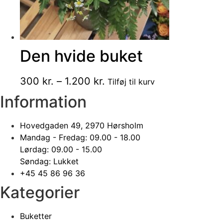
Den hvide buket
Dette
Prisinterval:
300
kr.
–
1.200
kr.
Tilføj til kurv
vare
300 kr.
Information
har
til
flere
1.200 kr.
Hovedgaden 49, 2970 Hørsholm
varianter.
Mandag - Fredag: 09.00 - 18.00
Mulighederne
Lørdag: 09.00 - 15.00
kan
Søndag: Lukket
vælges
+45 45 86 96 36
på
varesiden
Kategorier
Buketter