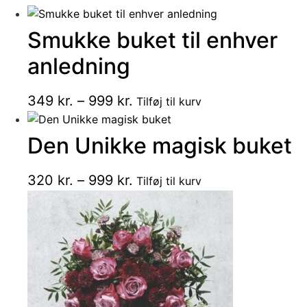
Smukke buket til enhver
anledning
Dette
Prisinterval:
349
kr.
–
999
kr.
Tilføj til kurv
vare
349 kr.
har
Den Unikke magisk buket
til
flere
999 kr.
varianter.
Dette
Prisinterval:
320
kr.
–
999
kr.
Mulighederne
Tilføj til kurv
vare
kan
320 kr.
har
vælges
til
flere
på
999 kr.
varianter.
varesiden
Mulighederne
kan
vælges