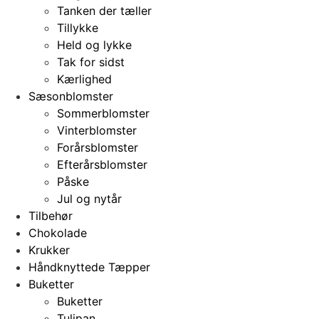
Tanken der tæller
Tillykke
Held og lykke
Tak for sidst
Kærlighed
Sæsonblomster
Sommerblomster
Vinterblomster
Forårsblomster
Efterårsblomster
Påske
Jul og nytår
Tilbehør
Chokolade
Krukker
Håndknyttede Tæpper
Buketter
Buketter
Tulipan