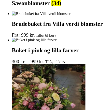
Sæsonblomster
(34)
Brudebuket fra Villa verdi blomster
Dette
Fra:
999
kr.
Tilføj til kurv
vare
har
flere
Buket i pink og lilla farver
varianter.
Mulighederne
Prisinterval:
Dette
kan
300
kr.
–
999
kr.
Tilføj til kurv
vare
vælges
300 kr.
har
på
til
flere
varesiden
999 kr.
varianter.
Mulighederne
kan
vælges
på
varesiden