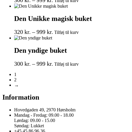
Tilføj til kurv
vare
300 kr.
har
til
flere
Den Unikke magisk buket
999 kr.
varianter.
Mulighederne
Prisinterval:
Dette
kan
320
kr.
–
999
kr.
Tilføj til kurv
vare
vælges
320 kr.
har
på
til
flere
varesiden
Den yndige buket
999 kr.
varianter.
Mulighederne
Prisinterval:
Dette
kan
300
kr.
–
999
kr.
Tilføj til kurv
vare
vælges
300 kr.
har
på
1
til
flere
varesiden
2
999 kr.
varianter.
→
Mulighederne
kan
Information
vælges
på
Hovedgaden 49, 2970 Hørsholm
varesiden
Mandag - Fredag: 09.00 - 18.00
Lørdag: 09.00 - 15.00
Søndag: Lukket
+45 45 86 96 36