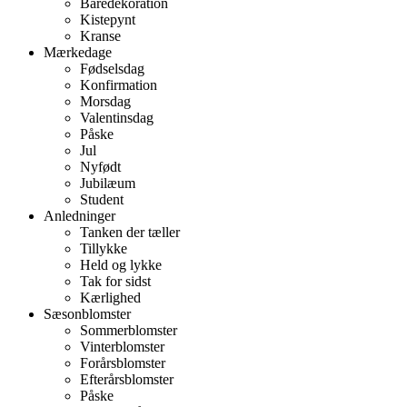
Båredekoration
Kistepynt
Kranse
Mærkedage
Fødselsdag
Konfirmation
Morsdag
Valentinsdag
Påske
Jul
Nyfødt
Jubilæum
Student
Anledninger
Tanken der tæller
Tillykke
Held og lykke
Tak for sidst
Kærlighed
Sæsonblomster
Sommerblomster
Vinterblomster
Forårsblomster
Efterårsblomster
Påske