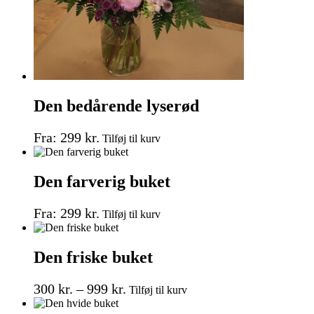
Den bedårende lyserød
Dette
Fra:
299
kr.
Tilføj til kurv
vare
har
flere
Den farverig buket
varianter.
Mulighederne
Dette
kan
Fra:
299
kr.
Tilføj til kurv
vare
vælges
har
på
flere
varesiden
Den friske buket
varianter.
Mulighederne
Prisinterval:
Dette
kan
300
kr.
–
999
kr.
Tilføj til kurv
vare
vælges
300 kr.
har
på