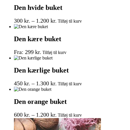
til
flere
varesiden
Den hvide buket
999 kr.
varianter.
Mulighederne
Prisinterval:
Dette
kan
300
kr.
–
1.200
kr.
Tilføj til kurv
vare
vælges
300 kr.
har
på
til
flere
varesiden
Den kære buket
1.200 kr.
varianter.
Mulighederne
Dette
kan
Fra:
299
kr.
Tilføj til kurv
vare
vælges
har
på
flere
varesiden
Den kærlige buket
varianter.
Mulighederne
Prisinterval:
Dette
kan
450
kr.
–
1.300
kr.
Tilføj til kurv
vare
vælges
450 kr.
har
på
til
flere
varesiden
Den orange buket
1.300 kr.
varianter.
Mulighederne
Prisinterval:
Dette
kan
600
kr.
–
1.200
kr.
Tilføj til kurv
vare
vælges
600 kr.
har
på
til
flere
varesiden