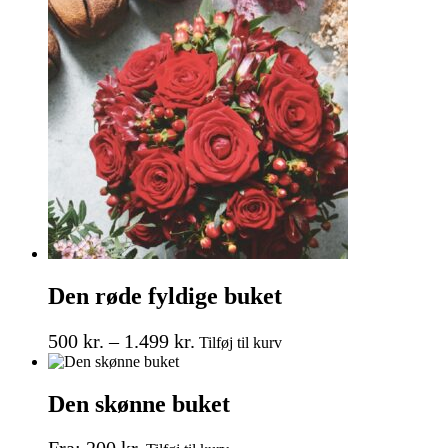
1.200 kr.
varianter.
Mulighederne
kan
vælges
på
varesiden
Den røde fyldige buket
Prisinterval:
Dette
500
kr.
–
1.499
kr.
Tilføj til kurv
vare
500 kr.
har
til
flere
Den skønne buket
1.499 kr.
varianter.
Mulighederne
Dette
kan