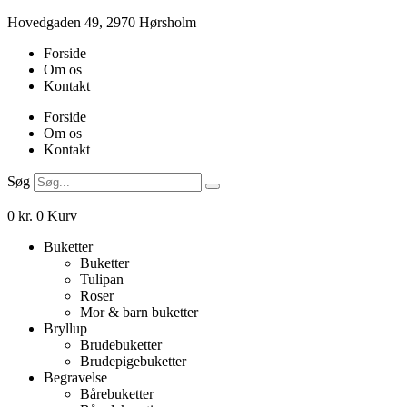
Videre
Hovedgaden 49, 2970 Hørsholm
til
Forside
indhold
Om os
Kontakt
Forside
Om os
Kontakt
Søg
0
kr.
0
Kurv
Buketter
Buketter
Tulipan
Roser
Mor & barn buketter
Bryllup
Brudebuketter
Brudepigebuketter
Begravelse
Bårebuketter