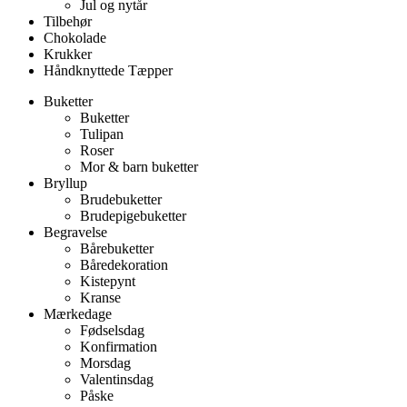
Jul og nytår
Tilbehør
Chokolade
Krukker
Håndknyttede Tæpper
Buketter
Buketter
Tulipan
Roser
Mor & barn buketter
Bryllup
Brudebuketter
Brudepigebuketter
Begravelse
Bårebuketter
Båredekoration
Kistepynt
Kranse
Mærkedage
Fødselsdag
Konfirmation
Morsdag
Valentinsdag
Påske