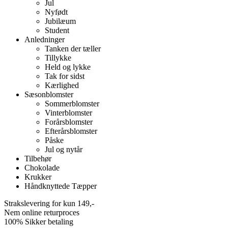
Jul
Nyfødt
Jubilæum
Student
Anledninger
Tanken der tæller
Tillykke
Held og lykke
Tak for sidst
Kærlighed
Sæsonblomster
Sommerblomster
Vinterblomster
Forårsblomster
Efterårsblomster
Påske
Jul og nytår
Tilbehør
Chokolade
Krukker
Håndknyttede Tæpper
Strakslevering for kun 149,-
Nem online returproces
100% Sikker betaling