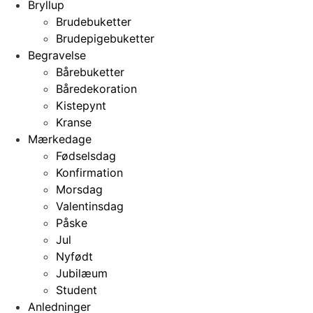
Bryllup
Brudebuketter
Brudepigebuketter
Begravelse
Bårebuketter
Båredekoration
Kistepynt
Kranse
Mærkedage
Fødselsdag
Konfirmation
Morsdag
Valentinsdag
Påske
Jul
Nyfødt
Jubilæum
Student
Anledninger