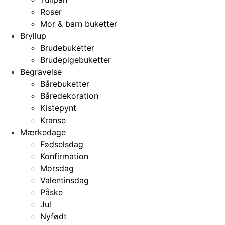
Roser
Mor & barn buketter
Bryllup
Brudebuketter
Brudepigebuketter
Begravelse
Bårebuketter
Båredekoration
Kistepynt
Kranse
Mærkedage
Fødselsdag
Konfirmation
Morsdag
Valentinsdag
Påske
Jul
Nyfødt