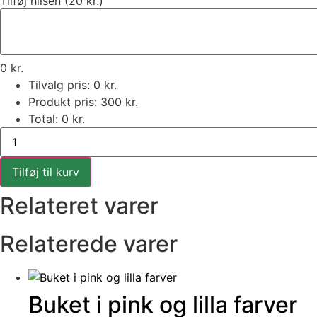
Tilføj hilsen (20 kr.)
0
kr.
Tilvalg pris:
0
kr.
Produkt pris:
300
kr.
Total:
0
kr.
Den
yndige
buket
antal
Tilføj til kurv
Relateret varer
Relaterede varer
Buket i pink og lilla farver