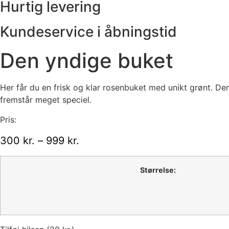
Hurtig levering
Kundeservice i åbningstid
Den yndige buket
Her får du en frisk og klar rosenbuket med unikt grønt. Den
fremstår meget speciel.
Pris:
Prisinterval:
300
kr.
–
999
kr.
300 kr.
til
Størrelse:
999 kr.