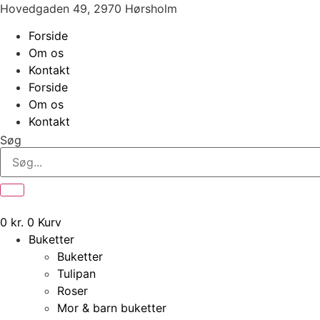
Videre
Hovedgaden 49, 2970 Hørsholm
til
Forside
indhold
Om os
Kontakt
Forside
Om os
Kontakt
Søg
0
kr.
0
Kurv
Buketter
Buketter
Tulipan
Roser
Mor & barn buketter