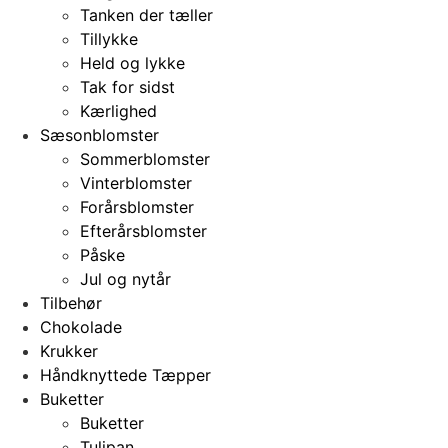
Tanken der tæller
Tillykke
Held og lykke
Tak for sidst
Kærlighed
Sæsonblomster
Sommerblomster
Vinterblomster
Forårsblomster
Efterårsblomster
Påske
Jul og nytår
Tilbehør
Chokolade
Krukker
Håndknyttede Tæpper
Buketter
Buketter
Tulipan