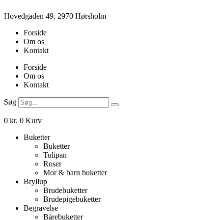
Videre
Hovedgaden 49, 2970 Hørsholm
til
indhold
Forside
Om os
Kontakt
Forside
Om os
Kontakt
Søg
0
kr.
0
Kurv
Buketter
Buketter
Tulipan
Roser
Mor & barn buketter
Bryllup
Brudebuketter
Brudepigebuketter
Begravelse
Bårebuketter