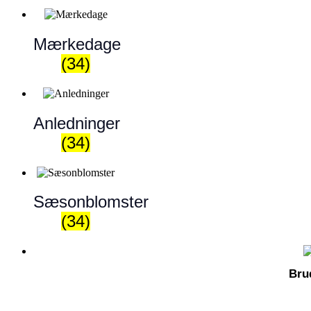
Mærkedage
(34)
Anledninger
(34)
Sæsonblomster
(34)
Bru