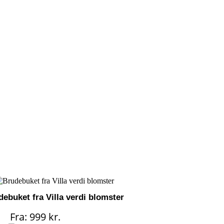
debuket fra Villa verdi blomster
Dette
Fra:
999
kr.
Tilføj til kurv
vare