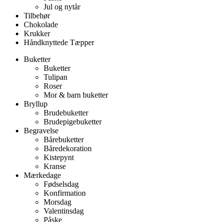
Jul og nytår
Tilbehør
Chokolade
Krukker
Håndknyttede Tæpper
Buketter
Buketter
Tulipan
Roser
Mor & barn buketter
Bryllup
Brudebuketter
Brudepigebuketter
Begravelse
Bårebuketter
Båredekoration
Kistepynt
Kranse
Mærkedage
Fødselsdag
Konfirmation
Morsdag
Valentinsdag
Påske