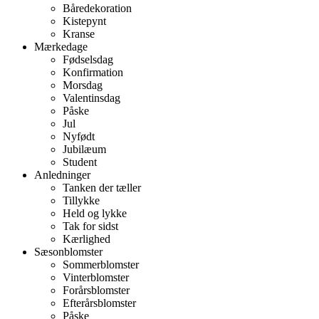
Båredekoration
Kistepynt
Kranse
Mærkedage
Fødselsdag
Konfirmation
Morsdag
Valentinsdag
Påske
Jul
Nyfødt
Jubilæum
Student
Anledninger
Tanken der tæller
Tillykke
Held og lykke
Tak for sidst
Kærlighed
Sæsonblomster
Sommerblomster
Vinterblomster
Forårsblomster
Efterårsblomster
Påske