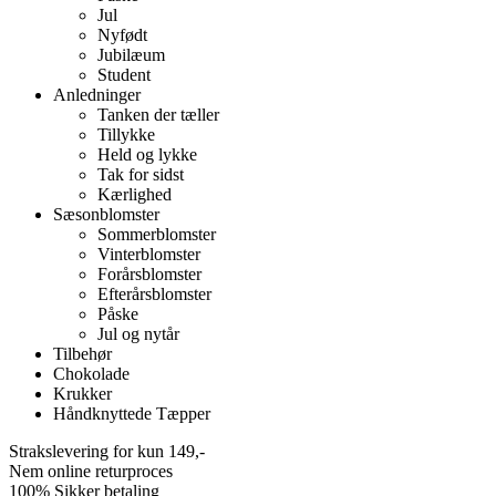
Jul
Nyfødt
Jubilæum
Student
Anledninger
Tanken der tæller
Tillykke
Held og lykke
Tak for sidst
Kærlighed
Sæsonblomster
Sommerblomster
Vinterblomster
Forårsblomster
Efterårsblomster
Påske
Jul og nytår
Tilbehør
Chokolade
Krukker
Håndknyttede Tæpper
Strakslevering for kun 149,-
Nem online returproces
100% Sikker betaling