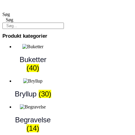
Søg
Søg
Produkt kategorier
Buketter
(40)
Bryllup
(30)
Begravelse
(14)