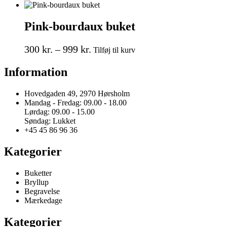
vare
vælges
450 kr.
har
på
til
flere
varesiden
Pink-bourdaux buket
850 kr.
varianter.
Mulighederne
Prisinterval:
Dette
kan
300
kr.
–
999
kr.
Tilføj til kurv
vare
vælges
300 kr.
har
på
Information
til
flere
varesiden
999 kr.
varianter.
Mulighederne
Hovedgaden 49, 2970 Hørsholm
kan
Mandag - Fredag: 09.00 - 18.00
vælges
Lørdag: 09.00 - 15.00
på
Søndag: Lukket
varesiden
+45 45 86 96 36
Kategorier
Buketter
Bryllup
Begravelse
Mærkedage
Kategorier