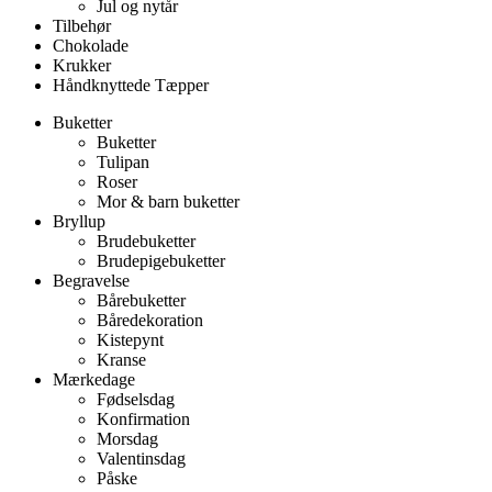
Jul og nytår
Tilbehør
Chokolade
Krukker
Håndknyttede Tæpper
Buketter
Buketter
Tulipan
Roser
Mor & barn buketter
Bryllup
Brudebuketter
Brudepigebuketter
Begravelse
Bårebuketter
Båredekoration
Kistepynt
Kranse
Mærkedage
Fødselsdag
Konfirmation
Morsdag
Valentinsdag
Påske