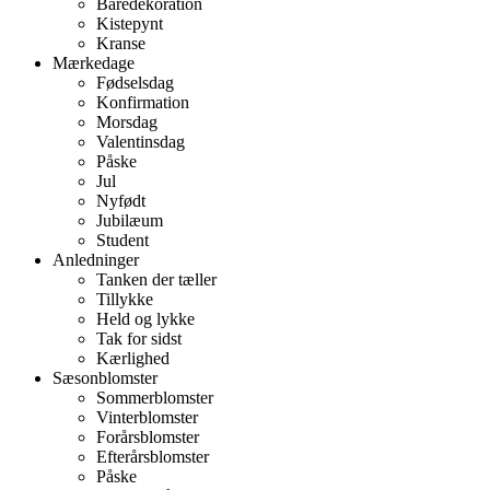
Båredekoration
Kistepynt
Kranse
Mærkedage
Fødselsdag
Konfirmation
Morsdag
Valentinsdag
Påske
Jul
Nyfødt
Jubilæum
Student
Anledninger
Tanken der tæller
Tillykke
Held og lykke
Tak for sidst
Kærlighed
Sæsonblomster
Sommerblomster
Vinterblomster
Forårsblomster
Efterårsblomster
Påske