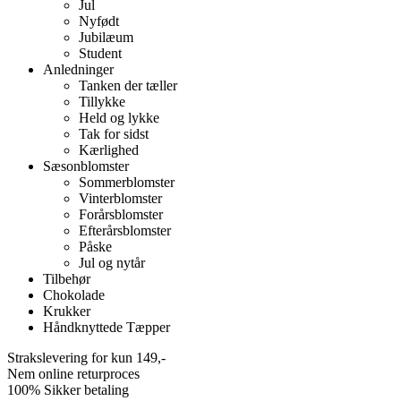
Jul
Nyfødt
Jubilæum
Student
Anledninger
Tanken der tæller
Tillykke
Held og lykke
Tak for sidst
Kærlighed
Sæsonblomster
Sommerblomster
Vinterblomster
Forårsblomster
Efterårsblomster
Påske
Jul og nytår
Tilbehør
Chokolade
Krukker
Håndknyttede Tæpper
Strakslevering for kun 149,-
Nem online returproces
100% Sikker betaling