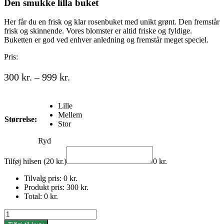
Den smukke lilla buket
Her får du en frisk og klar rosenbuket med unikt grønt. Den fremstår
frisk og skinnende. Vores blomster er altid friske og fyldige.
Buketten er god ved enhver anledning og fremstår meget speciel.
Pris:
Prisinterval:
300
kr.
–
999
kr.
300 kr.
til
Lille
999 kr.
Mellem
Størrelse:
Stor
Ryd
Tilføj hilsen (20 kr.)
0
kr.
Tilvalg pris:
0
kr.
Produkt pris:
300
kr.
Total:
0
kr.
Den
smukke