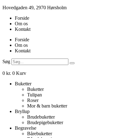
Videre
Hovedgaden 49, 2970 Hørsholm
til
Forside
indhold
Om os
Kontakt
Forside
Om os
Kontakt
Søg
0
kr.
0
Kurv
Buketter
Buketter
Tulipan
Roser
Mor & barn buketter
Bryllup
Brudebuketter
Brudepigebuketter
Begravelse
Bårebuketter