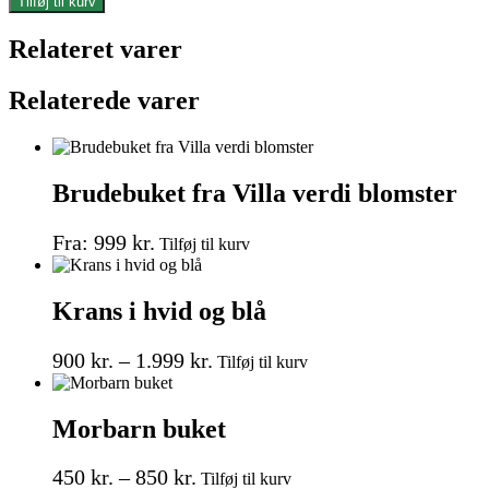
Tilføj til kurv
lilla
buket
Relateret varer
antal
Relaterede varer
Brudebuket fra Villa verdi blomster
Dette
Fra:
999
kr.
Tilføj til kurv
vare
har
flere
Krans i hvid og blå
varianter.
Mulighederne
Prisinterval:
Dette
kan
900
kr.
–
1.999
kr.
Tilføj til kurv
vare
vælges
900 kr.
har
på
til
flere
varesiden
Morbarn buket
1.999 kr.
varianter.
Mulighederne
Prisinterval:
Dette
kan
450
kr.
–
850
kr.
Tilføj til kurv