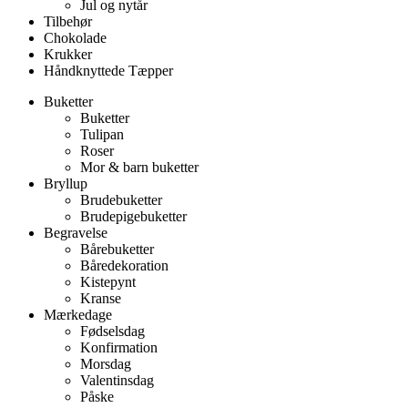
Jul og nytår
Tilbehør
Chokolade
Krukker
Håndknyttede Tæpper
Buketter
Buketter
Tulipan
Roser
Mor & barn buketter
Bryllup
Brudebuketter
Brudepigebuketter
Begravelse
Bårebuketter
Båredekoration
Kistepynt
Kranse
Mærkedage
Fødselsdag
Konfirmation
Morsdag
Valentinsdag
Påske