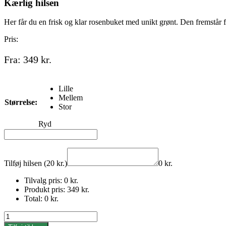
Kærlig hilsen
Her får du en frisk og klar rosenbuket med unikt grønt. Den fremstår f
Pris:
Fra:
349
kr.
Lille
Mellem
Størrelse:
Stor
Ryd
Tilføj hilsen (20 kr.)
0
kr.
Tilvalg pris:
0
kr.
Produkt pris:
349
kr.
Total:
0
kr.
Kærlig
hilsen