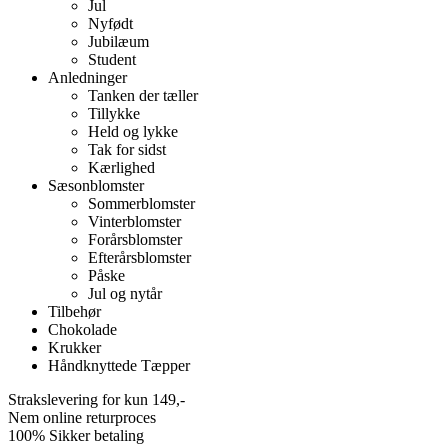
Jul
Nyfødt
Jubilæum
Student
Anledninger
Tanken der tæller
Tillykke
Held og lykke
Tak for sidst
Kærlighed
Sæsonblomster
Sommerblomster
Vinterblomster
Forårsblomster
Efterårsblomster
Påske
Jul og nytår
Tilbehør
Chokolade
Krukker
Håndknyttede Tæpper
Strakslevering for kun 149,-
Nem online returproces
100% Sikker betaling