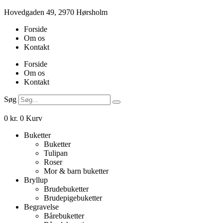
Videre
Hovedgaden 49, 2970 Hørsholm
til
Forside
indhold
Om os
Kontakt
Forside
Om os
Kontakt
Søg
0
kr.
0
Kurv
Buketter
Buketter
Tulipan
Roser
Mor & barn buketter
Bryllup
Brudebuketter
Brudepigebuketter
Begravelse
Bårebuketter