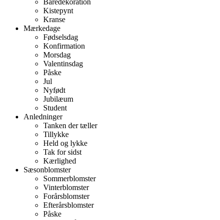
Båredekoration
Kistepynt
Kranse
Mærkedage
Fødselsdag
Konfirmation
Morsdag
Valentinsdag
Påske
Jul
Nyfødt
Jubilæum
Student
Anledninger
Tanken der tæller
Tillykke
Held og lykke
Tak for sidst
Kærlighed
Sæsonblomster
Sommerblomster
Vinterblomster
Forårsblomster
Efterårsblomster
Påske