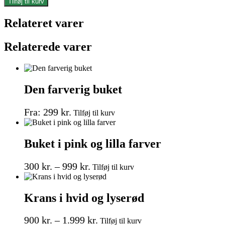
Tilføj til kurv
antal
Relateret varer
Relaterede varer
Den farverig buket
Dette
Fra:
299
kr.
Tilføj til kurv
vare
har
flere
Buket i pink og lilla farver
varianter.
Mulighederne
Prisinterval:
Dette
kan
300
kr.
–
999
kr.
Tilføj til kurv
vare
vælges
300 kr.
har
på
til
flere
varesiden
Krans i hvid og lyserød
999 kr.
varianter.
Mulighederne
Prisinterval:
Dette
kan
900
kr.
–
1.999
kr.
Tilføj til kurv