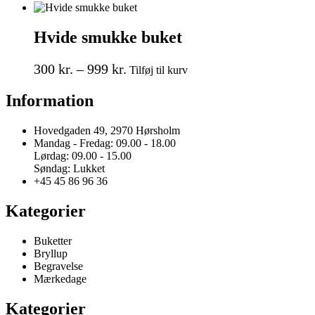
vare
vælges
900 kr.
har
på
til
flere
varesiden
Hvide smukke buket
1.999 kr.
varianter.
Mulighederne
Prisinterval:
Dette
kan
300
kr.
–
999
kr.
Tilføj til kurv
vare
vælges
300 kr.
har
på
Information
til
flere
varesiden
999 kr.
varianter.
Mulighederne
Hovedgaden 49, 2970 Hørsholm
kan
Mandag - Fredag: 09.00 - 18.00
vælges
Lørdag: 09.00 - 15.00
på
Søndag: Lukket
varesiden
+45 45 86 96 36
Kategorier
Buketter
Bryllup
Begravelse
Mærkedage
Kategorier