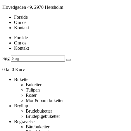
Videre
Hovedgaden 49, 2970 Hørsholm
til
Forside
indhold
Om os
Kontakt
Forside
Om os
Kontakt
Søg
0
kr.
0
Kurv
Buketter
Buketter
Tulipan
Roser
Mor & barn buketter
Bryllup
Brudebuketter
Brudepigebuketter
Begravelse
Bårebuketter