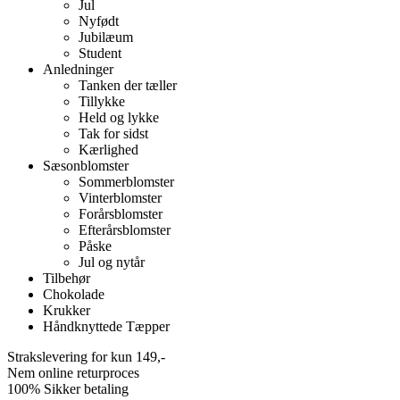
Jul
Nyfødt
Jubilæum
Student
Anledninger
Tanken der tæller
Tillykke
Held og lykke
Tak for sidst
Kærlighed
Sæsonblomster
Sommerblomster
Vinterblomster
Forårsblomster
Efterårsblomster
Påske
Jul og nytår
Tilbehør
Chokolade
Krukker
Håndknyttede Tæpper
Strakslevering for kun 149,-
Nem online returproces
100% Sikker betaling