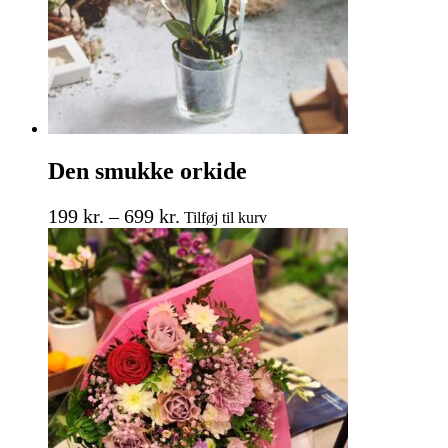
Den smukke orkide
Prisinterval:
Dette
199
kr.
–
699
kr.
Tilføj til kurv
vare
199 kr.
har
til
flere
699 kr.
varianter.
Mulighederne
kan
vælges
på
varesiden