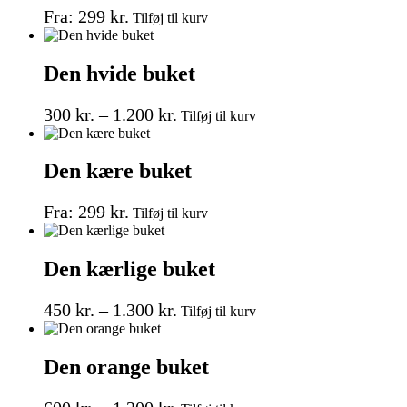
Dette
kan
Fra:
299
kr.
Tilføj til kurv
vare
vælges
har
på
flere
varesiden
Den hvide buket
varianter.
Mulighederne
Prisinterval:
Dette
kan
300
kr.
–
1.200
kr.
Tilføj til kurv
vare
vælges
300 kr.
har
på
til
flere
varesiden
Den kære buket
1.200 kr.
varianter.
Mulighederne
Dette
kan
Fra:
299
kr.
Tilføj til kurv
vare
vælges
har
på
flere
varesiden
Den kærlige buket
varianter.
Mulighederne
Prisinterval:
Dette
kan
450
kr.
–
1.300
kr.
Tilføj til kurv
vare
vælges
450 kr.
har
på
til
flere
varesiden
Den orange buket
1.300 kr.
varianter.
Mulighederne
Dette
kan