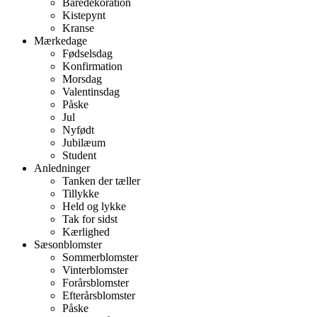
Båredekoration
Kistepynt
Kranse
Mærkedage
Fødselsdag
Konfirmation
Morsdag
Valentinsdag
Påske
Jul
Nyfødt
Jubilæum
Student
Anledninger
Tanken der tæller
Tillykke
Held og lykke
Tak for sidst
Kærlighed
Sæsonblomster
Sommerblomster
Vinterblomster
Forårsblomster
Efterårsblomster
Påske