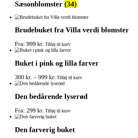
Sæsonblomster
(34)
Brudebuket fra Villa verdi blomster
Dette
Fra:
999
kr.
Tilføj til kurv
vare
har
flere
Buket i pink og lilla farver
varianter.
Mulighederne
Prisinterval:
Dette
kan
300
kr.
–
999
kr.
Tilføj til kurv
vare
vælges
300 kr.
har
på
til
flere
varesiden
Den bedårende lyserød
999 kr.
varianter.
Mulighederne
Dette
kan
Fra:
299
kr.
Tilføj til kurv
vare
vælges
har
på
flere
varesiden
Den farverig buket
varianter.
Mulighederne