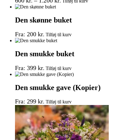
Prisinterval:
600
kr.
–
1.200
kr.
Tilføj til kurv
vare
vælges
600 kr.
har
på
til
flere
varesiden
Den skønne buket
1.200 kr.
varianter.
Mulighederne
Dette
kan
Fra:
200
kr.
Tilføj til kurv
vare
vælges
har
på
flere
varesiden
Den smukke buket
varianter.
Mulighederne
Dette
kan
Fra:
399
kr.
Tilføj til kurv
vare
vælges
har
på
flere
varesiden
Den smukke gave (Kopier)
varianter.
Mulighederne
Dette
kan
Fra:
299
kr.
Tilføj til kurv
vare
vælges
har
på
flere
varesiden
varianter.
Mulighederne
kan
vælges