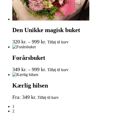
Den Unikke magisk buket
Prisinterval:
Dette
320
kr.
–
999
kr.
Tilføj til kurv
vare
320 kr.
har
til
flere
Forårsbuket
999 kr.
varianter.
Mulighederne
Prisinterval:
Dette
kan
349
kr.
–
999
kr.
Tilføj til kurv
vare
vælges
349 kr.
har
på
til
flere
varesiden
Kærlig hilsen
999 kr.
varianter.
Mulighederne
Dette
kan
Fra:
349
kr.
Tilføj til kurv
vare
vælges
har
på
1
flere
varesiden
2
varianter.