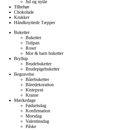
Jul og nytår
Tilbehør
Chokolade
Krukker
Håndknyttede Tæpper
Buketter
Buketter
Tulipan
Roser
Mor & barn buketter
Bryllup
Brudebuketter
Brudepigebuketter
Begravelse
Bårebuketter
Båredekoration
Kistepynt
Kranse
Mærkedage
Fødselsdag
Konfirmation
Morsdag
Valentinsdag
Påske