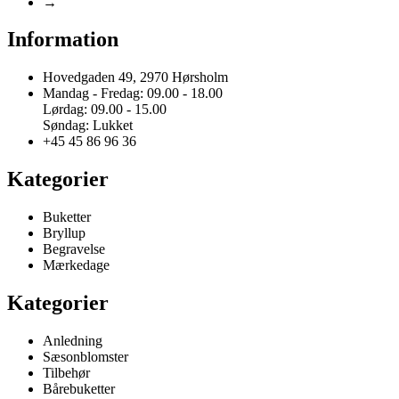
→
Mulighederne
kan
Information
vælges
på
Hovedgaden 49, 2970 Hørsholm
varesiden
Mandag - Fredag: 09.00 - 18.00
Lørdag: 09.00 - 15.00
Søndag: Lukket
+45 45 86 96 36
Kategorier
Buketter
Bryllup
Begravelse
Mærkedage
Kategorier
Anledning
Sæsonblomster
Tilbehør
Bårebuketter