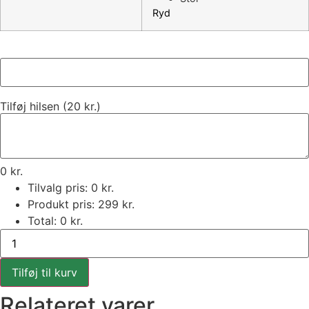
Ryd
Tilføj hilsen (20 kr.)
0
kr.
Tilvalg pris:
0
kr.
Produkt pris:
299
kr.
Total:
0
kr.
Den
bedårende
lyserød
antal
Tilføj til kurv
Relateret varer