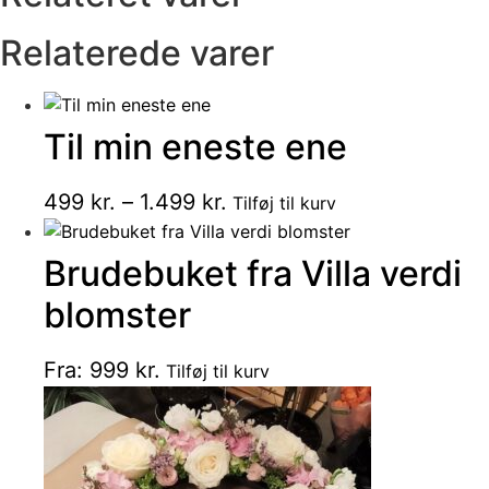
Relaterede varer
Til min eneste ene
Dette
Prisinterval:
499
kr.
–
1.499
kr.
Tilføj til kurv
vare
499 kr.
har
Brudebuket fra Villa verdi
til
flere
1.499 kr.
varianter.
blomster
Mulighederne
kan
Dette
Fra:
999
kr.
Tilføj til kurv
vælges
vare
på
har
varesiden
flere
varianter.