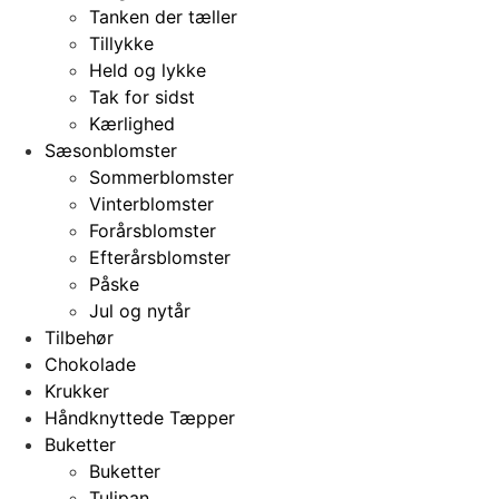
Tanken der tæller
Tillykke
Held og lykke
Tak for sidst
Kærlighed
Sæsonblomster
Sommerblomster
Vinterblomster
Forårsblomster
Efterårsblomster
Påske
Jul og nytår
Tilbehør
Chokolade
Krukker
Håndknyttede Tæpper
Buketter
Buketter
Tulipan