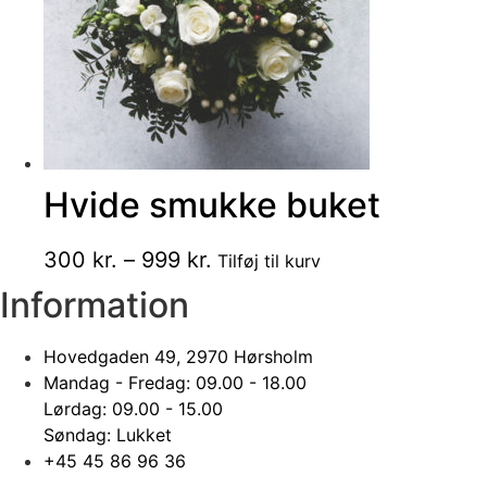
vælges
på
varesiden
Hvide smukke buket
Dette
Prisinterval:
300
kr.
–
999
kr.
Tilføj til kurv
vare
300 kr.
Information
har
til
flere
999 kr.
Hovedgaden 49, 2970 Hørsholm
varianter.
Mandag - Fredag: 09.00 - 18.00
Mulighederne
Lørdag: 09.00 - 15.00
kan
Søndag: Lukket
vælges
+45 45 86 96 36
på