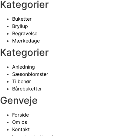
varesiden
Kategorier
Buketter
Bryllup
Begravelse
Mærkedage
Kategorier
Anledning
Sæsonblomster
Tilbehør
Bårebuketter
Genveje
Forside
Om os
Kontakt