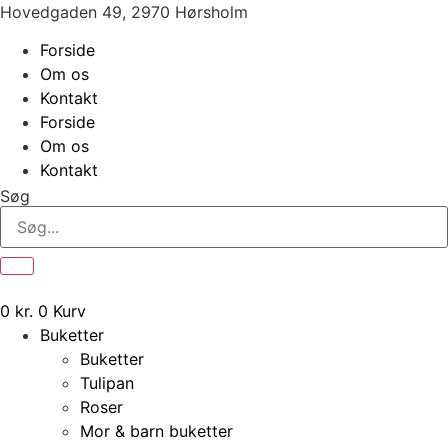
Videre
Hovedgaden 49, 2970 Hørsholm
til
Forside
indhold
Om os
Kontakt
Forside
Om os
Kontakt
Søg
0
kr.
0
Kurv
Buketter
Buketter
Tulipan
Roser
Mor & barn buketter