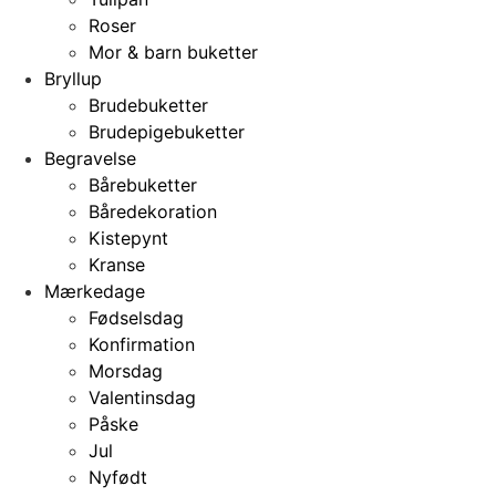
Roser
Mor & barn buketter
Bryllup
Brudebuketter
Brudepigebuketter
Begravelse
Bårebuketter
Båredekoration
Kistepynt
Kranse
Mærkedage
Fødselsdag
Konfirmation
Morsdag
Valentinsdag
Påske
Jul
Nyfødt