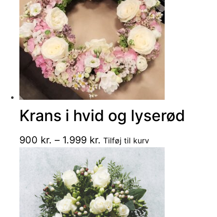
Mulighederne
kan
vælges
på
varesiden
Krans i hvid og lyserød
Dette
Prisinterval:
900
kr.
–
1.999
kr.
Tilføj til kurv
vare
900 kr.
har
til
flere
1.999 kr.
varianter.
Mulighederne
kan