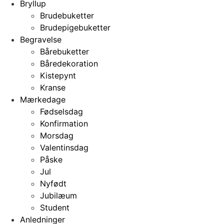
Bryllup
Brudebuketter
Brudepigebuketter
Begravelse
Bårebuketter
Båredekoration
Kistepynt
Kranse
Mærkedage
Fødselsdag
Konfirmation
Morsdag
Valentinsdag
Påske
Jul
Nyfødt
Jubilæum
Student
Anledninger