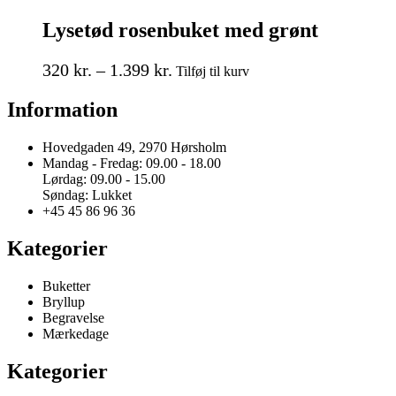
har
på
til
flere
varesiden
Lysetød rosenbuket med grønt
1.999 kr.
varianter.
Mulighederne
Prisinterval:
Dette
kan
320
kr.
–
1.399
kr.
Tilføj til kurv
vare
vælges
320 kr.
har
på
Information
til
flere
varesiden
1.399 kr.
varianter.
Mulighederne
Hovedgaden 49, 2970 Hørsholm
kan
Mandag - Fredag: 09.00 - 18.00
vælges
Lørdag: 09.00 - 15.00
på
Søndag: Lukket
varesiden
+45 45 86 96 36
Kategorier
Buketter
Bryllup
Begravelse
Mærkedage
Kategorier