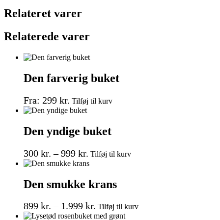
antal
Relateret varer
Relaterede varer
Den farverig buket
Dette
Fra:
299
kr.
Tilføj til kurv
vare
har
flere
Den yndige buket
varianter.
Mulighederne
Prisinterval:
Dette
kan
300
kr.
–
999
kr.
Tilføj til kurv
vare
vælges
300 kr.
har
på
til
flere
varesiden
Den smukke krans
999 kr.
varianter.
Mulighederne
Prisinterval:
Dette
kan
899
kr.
–
1.999
kr.
Tilføj til kurv
vare
vælges
899 kr.