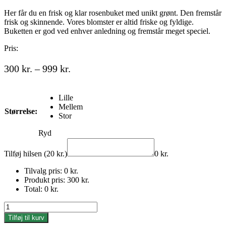
Her får du en frisk og klar rosenbuket med unikt grønt. Den fremstår
frisk og skinnende. Vores blomster er altid friske og fyldige.
Buketten er god ved enhver anledning og fremstår meget speciel.
Pris:
Prisinterval:
300
kr.
–
999
kr.
300 kr.
til
Lille
999 kr.
Mellem
Størrelse:
Stor
Ryd
Tilføj hilsen (20 kr.)
0
kr.
Tilvalg pris:
0
kr.
Produkt pris:
300
kr.
Total:
0
kr.
Smukke
mix
Tilføj til kurv
roser