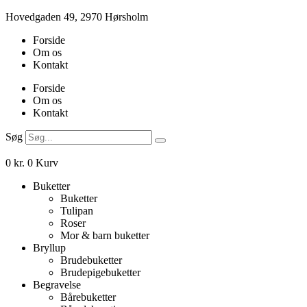
Videre
Hovedgaden 49, 2970 Hørsholm
til
Forside
indhold
Om os
Kontakt
Forside
Om os
Kontakt
Søg
0
kr.
0
Kurv
Buketter
Buketter
Tulipan
Roser
Mor & barn buketter
Bryllup
Brudebuketter
Brudepigebuketter
Begravelse
Bårebuketter