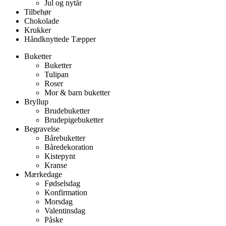
Jul og nytår
Tilbehør
Chokolade
Krukker
Håndknyttede Tæpper
Buketter
Buketter
Tulipan
Roser
Mor & barn buketter
Bryllup
Brudebuketter
Brudepigebuketter
Begravelse
Bårebuketter
Båredekoration
Kistepynt
Kranse
Mærkedage
Fødselsdag
Konfirmation
Morsdag
Valentinsdag
Påske