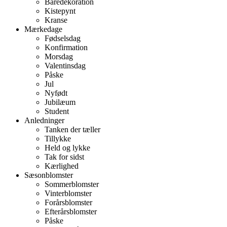
Båredekoration
Kistepynt
Kranse
Mærkedage
Fødselsdag
Konfirmation
Morsdag
Valentinsdag
Påske
Jul
Nyfødt
Jubilæum
Student
Anledninger
Tanken der tæller
Tillykke
Held og lykke
Tak for sidst
Kærlighed
Sæsonblomster
Sommerblomster
Vinterblomster
Forårsblomster
Efterårsblomster
Påske