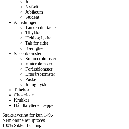
Jul
Nyfødt
Jubilæum
Student
Anledninger
Tanken der tæller
Tillykke
Held og lykke
Tak for sidst
Kærlighed
Sæsonblomster
Sommerblomster
Vinterblomster
Forårsblomster
Efterårsblomster
Påske
Jul og nytår
Tilbehør
Chokolade
Krukker
Håndknyttede Tæpper
Strakslevering for kun 149,-
Nem online returproces
100% Sikker betaling