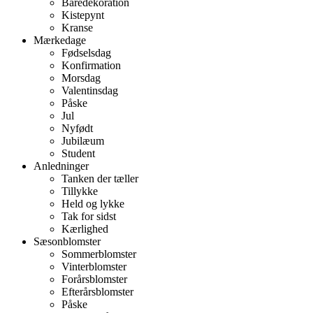
Båredekoration
Kistepynt
Kranse
Mærkedage
Fødselsdag
Konfirmation
Morsdag
Valentinsdag
Påske
Jul
Nyfødt
Jubilæum
Student
Anledninger
Tanken der tæller
Tillykke
Held og lykke
Tak for sidst
Kærlighed
Sæsonblomster
Sommerblomster
Vinterblomster
Forårsblomster
Efterårsblomster
Påske