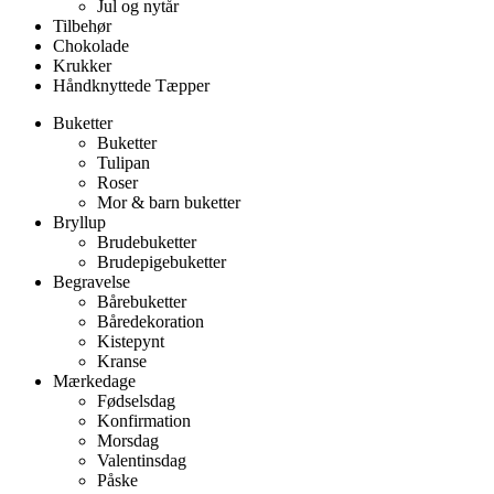
Jul og nytår
Tilbehør
Chokolade
Krukker
Håndknyttede Tæpper
Buketter
Buketter
Tulipan
Roser
Mor & barn buketter
Bryllup
Brudebuketter
Brudepigebuketter
Begravelse
Bårebuketter
Båredekoration
Kistepynt
Kranse
Mærkedage
Fødselsdag
Konfirmation
Morsdag
Valentinsdag
Påske