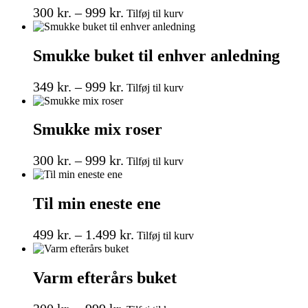
Prisinterval:
Dette
kan
300
kr.
–
999
kr.
Tilføj til kurv
vare
vælges
300 kr.
har
på
til
flere
varesiden
Smukke buket til enhver anledning
999 kr.
varianter.
Mulighederne
Prisinterval:
Dette
kan
349
kr.
–
999
kr.
Tilføj til kurv
vare
vælges
349 kr.
har
på
til
flere
varesiden
Smukke mix roser
999 kr.
varianter.
Mulighederne
Prisinterval:
Dette
kan
300
kr.
–
999
kr.
Tilføj til kurv
vare
vælges
300 kr.
har
på
til
flere
varesiden
Til min eneste ene
999 kr.
varianter.
Mulighederne
Prisinterval:
Dette
kan
499
kr.
–
1.499
kr.
Tilføj til kurv
vare
vælges
499 kr.
har
på
til
flere
varesiden
Varm efterårs buket
1.499 kr.
varianter.
Mulighederne
Dette
kan