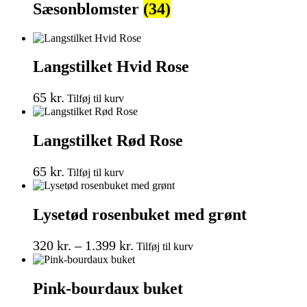
Sæsonblomster
(34)
Langstilket Hvid Rose
65
kr.
Tilføj til kurv
Langstilket Rød Rose
65
kr.
Tilføj til kurv
Lysetød rosenbuket med grønt
Prisinterval:
Dette
320
kr.
–
1.399
kr.
Tilføj til kurv
vare
320 kr.
har
til
flere
Pink-bourdaux buket
1.399 kr.
varianter.
Mulighederne