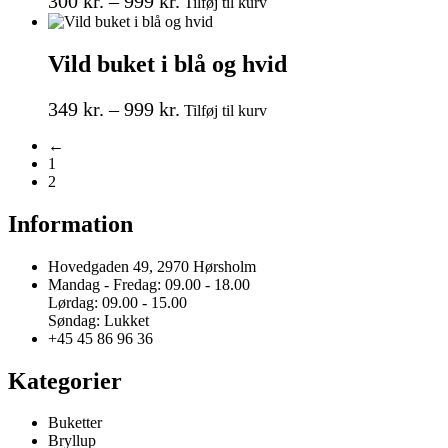
Prisinterval:
300
kr.
–
999
kr.
Tilføj til kurv
vare
vælges
300 kr.
har
på
til
flere
varesiden
Vild buket i blå og hvid
999 kr.
varianter.
Mulighederne
Prisinterval:
Dette
kan
349
kr.
–
999
kr.
Tilføj til kurv
vare
vælges
349 kr.
har
på
←
til
flere
varesiden
1
999 kr.
varianter.
2
Mulighederne
kan
Information
vælges
på
Hovedgaden 49, 2970 Hørsholm
varesiden
Mandag - Fredag: 09.00 - 18.00
Lørdag: 09.00 - 15.00
Søndag: Lukket
+45 45 86 96 36
Kategorier
Buketter
Bryllup