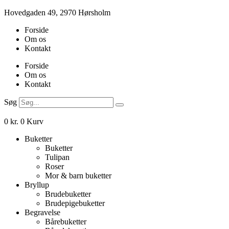
Videre
Hovedgaden 49, 2970 Hørsholm
til
Forside
indhold
Om os
Kontakt
Forside
Om os
Kontakt
Søg
0
kr.
0
Kurv
Buketter
Buketter
Tulipan
Roser
Mor & barn buketter
Bryllup
Brudebuketter
Brudepigebuketter
Begravelse
Bårebuketter