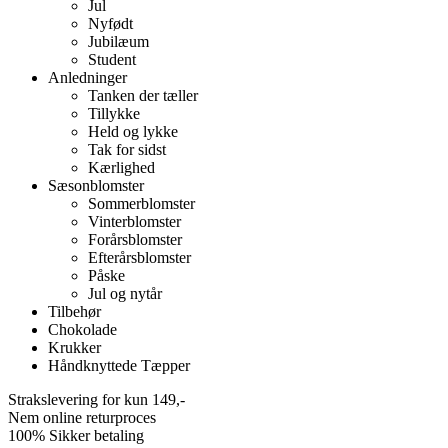
Jul
Nyfødt
Jubilæum
Student
Anledninger
Tanken der tæller
Tillykke
Held og lykke
Tak for sidst
Kærlighed
Sæsonblomster
Sommerblomster
Vinterblomster
Forårsblomster
Efterårsblomster
Påske
Jul og nytår
Tilbehør
Chokolade
Krukker
Håndknyttede Tæpper
Strakslevering for kun 149,-
Nem online returproces
100% Sikker betaling