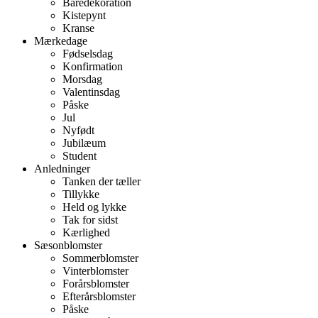
Båredekoration
Kistepynt
Kranse
Mærkedage
Fødselsdag
Konfirmation
Morsdag
Valentinsdag
Påske
Jul
Nyfødt
Jubilæum
Student
Anledninger
Tanken der tæller
Tillykke
Held og lykke
Tak for sidst
Kærlighed
Sæsonblomster
Sommerblomster
Vinterblomster
Forårsblomster
Efterårsblomster
Påske