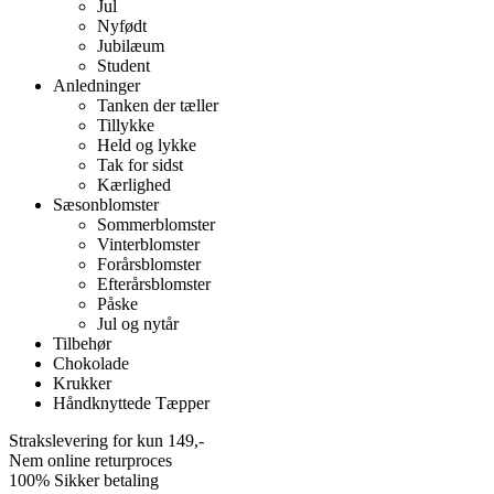
Jul
Nyfødt
Jubilæum
Student
Anledninger
Tanken der tæller
Tillykke
Held og lykke
Tak for sidst
Kærlighed
Sæsonblomster
Sommerblomster
Vinterblomster
Forårsblomster
Efterårsblomster
Påske
Jul og nytår
Tilbehør
Chokolade
Krukker
Håndknyttede Tæpper
Strakslevering for kun 149,-
Nem online returproces
100% Sikker betaling