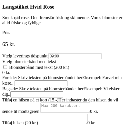
Langstilket Hvid Rose
Smuk rød rose. Den fremstår frisk og skinnende. Vores blomster er
altid friske og fyldige.
Pris:
65
kr.
Vælg leverings tidspunkt:
Vælg blomsterbånd med tekst
Blomsterbånd med tekst (200 kr.)
0
kr.
Forside: Skriv teksten på blomsterbåndet her
Eksempel: Farvel min
kære...
Bagside: Skriv teksten på blomsterbåndet her
Eksempel: Vi elsker
dig..
Tilføj en hilsen på et kort (15,-)
Her indtaster du den hilsen du vil
sende til modtageren.
0
kr.
Tilføj hilsen (20 kr.)
0
kr.