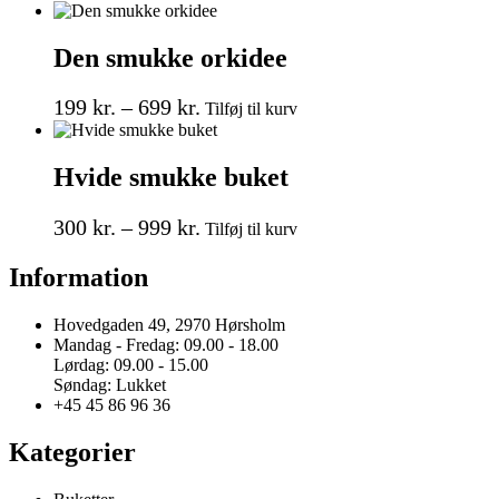
vare
vælges
har
på
flere
varesiden
Den smukke orkidee
varianter.
Mulighederne
Prisinterval:
Dette
kan
199
kr.
–
699
kr.
Tilføj til kurv
vare
vælges
199 kr.
har
på
til
flere
varesiden
Hvide smukke buket
699 kr.
varianter.
Mulighederne
Prisinterval:
Dette
kan
300
kr.
–
999
kr.
Tilføj til kurv
vare
vælges
300 kr.
har
på
Information
til
flere
varesiden
999 kr.
varianter.
Mulighederne
Hovedgaden 49, 2970 Hørsholm
kan
Mandag - Fredag: 09.00 - 18.00
vælges
Lørdag: 09.00 - 15.00
på
Søndag: Lukket
varesiden
+45 45 86 96 36
Kategorier