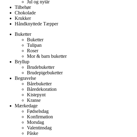
Jul og nytår
Tilbehør
Chokolade
Krukker
Håndknyttede Tæpper
Buketter
Buketter
Tulipan
Roser
Mor & barn buketter
Bryllup
Brudebuketter
Brudepigebuketter
Begravelse
Bårebuketter
Båredekoration
Kistepynt
Kranse
Mærkedage
Fødselsdag
Konfirmation
Morsdag
Valentinsdag
Påske