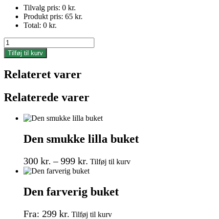
Tilvalg pris:
0
kr.
Produkt pris:
65
kr.
Total:
0
kr.
Langstilket
Hvid
Tilføj til kurv
Rose
antal
Relateret varer
Relaterede varer
Den smukke lilla buket
Prisinterval:
Dette
300
kr.
–
999
kr.
Tilføj til kurv
vare
300 kr.
har
til
flere
Den farverig buket
999 kr.
varianter.
Mulighederne
Dette
kan
Fra:
299
kr.
Tilføj til kurv