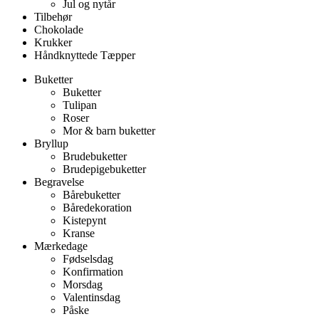
Jul og nytår
Tilbehør
Chokolade
Krukker
Håndknyttede Tæpper
Buketter
Buketter
Tulipan
Roser
Mor & barn buketter
Bryllup
Brudebuketter
Brudepigebuketter
Begravelse
Bårebuketter
Båredekoration
Kistepynt
Kranse
Mærkedage
Fødselsdag
Konfirmation
Morsdag
Valentinsdag
Påske