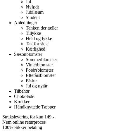
Jul
Nyfødt
Jubilæum
Student
Anledninger
Tanken der tæller
Tillykke
Held og lykke
Tak for sidst
Kærlighed
Sæsonblomster
Sommerblomster
Vinterblomster
Forårsblomster
Efterårsblomster
Påske
Jul og nytår
Tilbehør
Chokolade
Krukker
Håndknyttede Tæpper
Strakslevering for kun 149,-
Nem online returproces
100% Sikker betaling