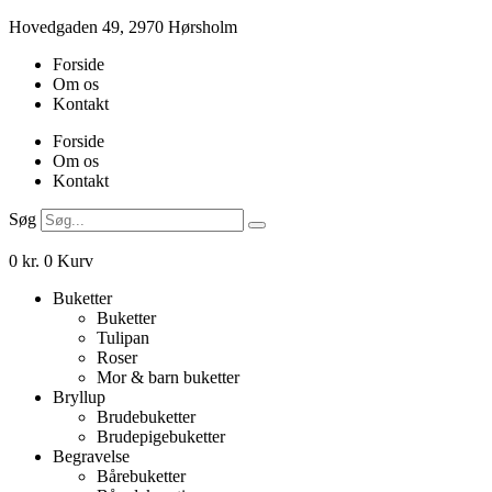
Videre
Hovedgaden 49, 2970 Hørsholm
til
Forside
indhold
Om os
Kontakt
Forside
Om os
Kontakt
Søg
0
kr.
0
Kurv
Buketter
Buketter
Tulipan
Roser
Mor & barn buketter
Bryllup
Brudebuketter
Brudepigebuketter
Begravelse
Bårebuketter