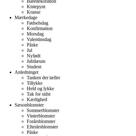
Båredekoration
Kistepynt
Kranse
Mærkedage
Fødselsdag
Konfirmation
Morsdag
Valentinsdag
Påske
Jul
Nyfødt
Jubilæum
Student
Anledninger
Tanken der tæller
Tillykke
Held og lykke
Tak for sidst
Kærlighed
Sæsonblomster
Sommerblomster
Vinterblomster
Forårsblomster
Efterårsblomster
Påske