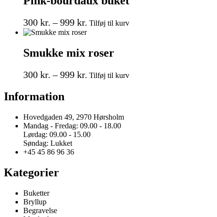
Pink-bourdaux buket
850 kr.
varianter.
Mulighederne
Prisinterval:
Dette
kan
300
kr.
–
999
kr.
Tilføj til kurv
vare
vælges
300 kr.
har
på
til
flere
varesiden
Smukke mix roser
999 kr.
varianter.
Mulighederne
Prisinterval:
Dette
kan
300
kr.
–
999
kr.
Tilføj til kurv
vare
vælges
300 kr.
har
på
Information
til
flere
varesiden
999 kr.
varianter.
Mulighederne
Hovedgaden 49, 2970 Hørsholm
kan
Mandag - Fredag: 09.00 - 18.00
vælges
Lørdag: 09.00 - 15.00
på
Søndag: Lukket
varesiden
+45 45 86 96 36
Kategorier
Buketter
Bryllup
Begravelse