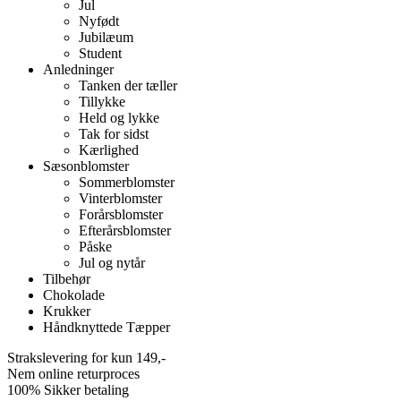
Jul
Nyfødt
Jubilæum
Student
Anledninger
Tanken der tæller
Tillykke
Held og lykke
Tak for sidst
Kærlighed
Sæsonblomster
Sommerblomster
Vinterblomster
Forårsblomster
Efterårsblomster
Påske
Jul og nytår
Tilbehør
Chokolade
Krukker
Håndknyttede Tæpper
Strakslevering for kun 149,-
Nem online returproces
100% Sikker betaling