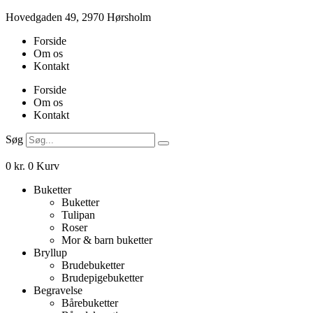
Videre
Hovedgaden 49, 2970 Hørsholm
til
Forside
indhold
Om os
Kontakt
Forside
Om os
Kontakt
Søg
0
kr.
0
Kurv
Buketter
Buketter
Tulipan
Roser
Mor & barn buketter
Bryllup
Brudebuketter
Brudepigebuketter
Begravelse
Bårebuketter