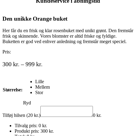
Kundeservice i åbningstid
Den unikke Orange buket
Her får du en frisk og klar rosenbuket med unikt grønt. Den fremstår
frisk og skinnende. Vores blomster er altid friske og fyldige.
Buketten er god ved enhver anledning og fremstår meget speciel.
Pris:
Prisinterval:
300
kr.
–
999
kr.
300 kr.
til
Lille
999 kr.
Mellem
Størrelse:
Stor
Ryd
Tilføj hilsen (20 kr.)
0
kr.
Tilvalg pris:
0
kr.
Produkt pris:
300
kr.