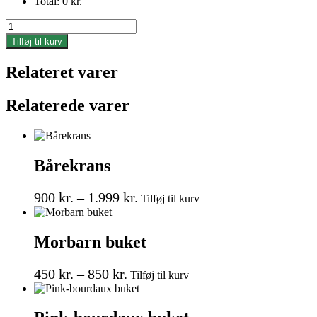
Total:
0
kr.
Den
unikke
Tilføj til kurv
Orange
buket
Relateret varer
antal
Relaterede varer
Bårekrans
Prisinterval:
Dette
900
kr.
–
1.999
kr.
Tilføj til kurv
vare
900 kr.
har
til
flere
Morbarn buket
1.999 kr.
varianter.
Mulighederne
Prisinterval:
Dette
kan
450
kr.
–
850
kr.
Tilføj til kurv
vare
vælges
450 kr.
har
på
til
flere
varesiden