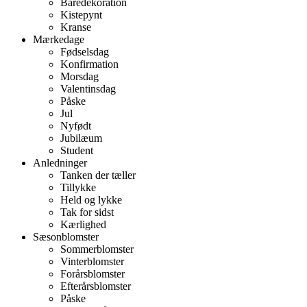
Båredekoration
Kistepynt
Kranse
Mærkedage
Fødselsdag
Konfirmation
Morsdag
Valentinsdag
Påske
Jul
Nyfødt
Jubilæum
Student
Anledninger
Tanken der tæller
Tillykke
Held og lykke
Tak for sidst
Kærlighed
Sæsonblomster
Sommerblomster
Vinterblomster
Forårsblomster
Efterårsblomster
Påske