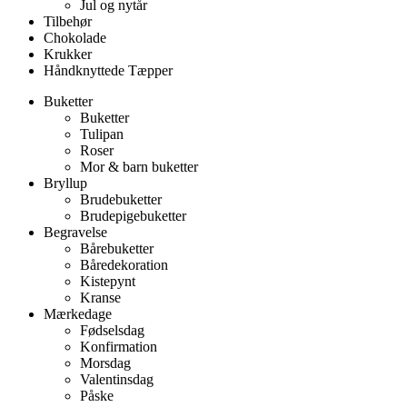
Jul og nytår
Tilbehør
Chokolade
Krukker
Håndknyttede Tæpper
Buketter
Buketter
Tulipan
Roser
Mor & barn buketter
Bryllup
Brudebuketter
Brudepigebuketter
Begravelse
Bårebuketter
Båredekoration
Kistepynt
Kranse
Mærkedage
Fødselsdag
Konfirmation
Morsdag
Valentinsdag
Påske