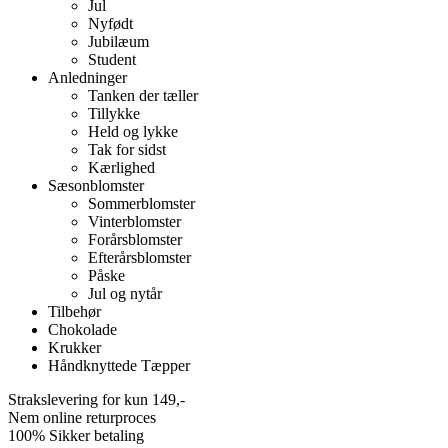
Jul
Nyfødt
Jubilæum
Student
Anledninger
Tanken der tæller
Tillykke
Held og lykke
Tak for sidst
Kærlighed
Sæsonblomster
Sommerblomster
Vinterblomster
Forårsblomster
Efterårsblomster
Påske
Jul og nytår
Tilbehør
Chokolade
Krukker
Håndknyttede Tæpper
Strakslevering for kun 149,-
Nem online returproces
100% Sikker betaling