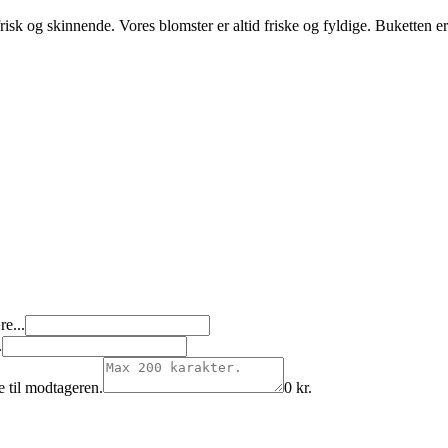
risk og skinnende. Vores blomster er altid friske og fyldige. Buketten 
e...
.
e til modtageren.
0
kr.