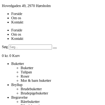
Videre
Hovedgaden 49, 2970 Hørsholm
til
Forside
indhold
Om os
Kontakt
Forside
Om os
Kontakt
Søg
0
kr.
0
Kurv
Buketter
Buketter
Tulipan
Roser
Mor & barn buketter
Bryllup
Brudebuketter
Brudepigebuketter
Begravelse
Bårebuketter