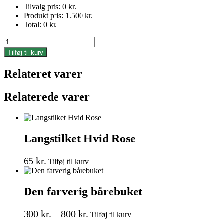
Tilvalg pris:
0
kr.
Produkt pris:
1.500
kr.
Total:
0
kr.
Kistepynt
antal
Tilføj til kurv
Relateret varer
Relaterede varer
Langstilket Hvid Rose
65
kr.
Tilføj til kurv
Den farverig bårebuket
Prisinterval:
Dette
300
kr.
–
800
kr.
Tilføj til kurv