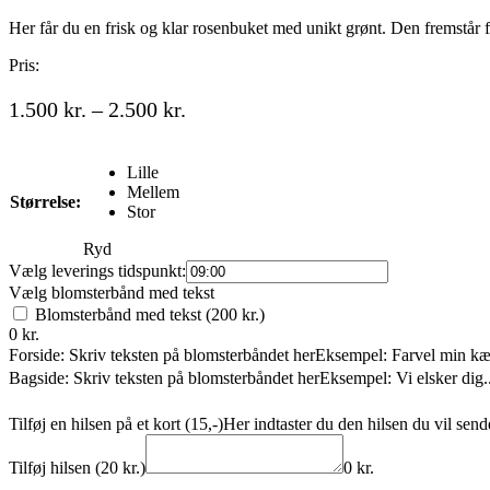
Her får du en frisk og klar rosenbuket med unikt grønt. Den fremstår f
Pris:
Prisinterval:
1.500
kr.
–
2.500
kr.
1.500 kr.
til
Lille
2.500 kr.
Mellem
Størrelse:
Stor
Ryd
Vælg leverings tidspunkt:
Vælg blomsterbånd med tekst
Blomsterbånd med tekst (200 kr.)
0
kr.
Forside: Skriv teksten på blomsterbåndet her
Eksempel: Farvel min kær
Bagside: Skriv teksten på blomsterbåndet her
Eksempel: Vi elsker dig.
Tilføj en hilsen på et kort (15,-)
Her indtaster du den hilsen du vil send
Tilføj hilsen (20 kr.)
0
kr.