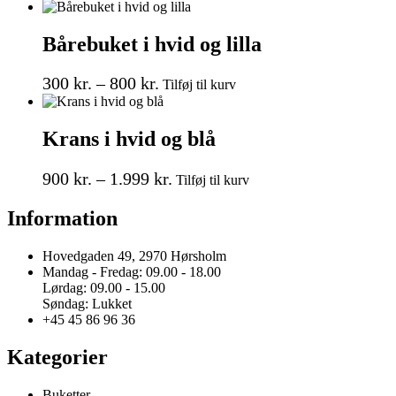
vare
300 kr.
har
til
flere
Bårebuket i hvid og lilla
800 kr.
varianter.
Mulighederne
Prisinterval:
Dette
kan
300
kr.
–
800
kr.
Tilføj til kurv
vare
vælges
300 kr.
har
på
til
flere
varesiden
Krans i hvid og blå
800 kr.
varianter.
Mulighederne
Prisinterval:
Dette
kan
900
kr.
–
1.999
kr.
Tilføj til kurv
vare
vælges
900 kr.
har
på
Information
til
flere
varesiden
1.999 kr.
varianter.
Mulighederne
Hovedgaden 49, 2970 Hørsholm
kan
Mandag - Fredag: 09.00 - 18.00
vælges
Lørdag: 09.00 - 15.00
på
Søndag: Lukket
varesiden
+45 45 86 96 36
Kategorier
Buketter