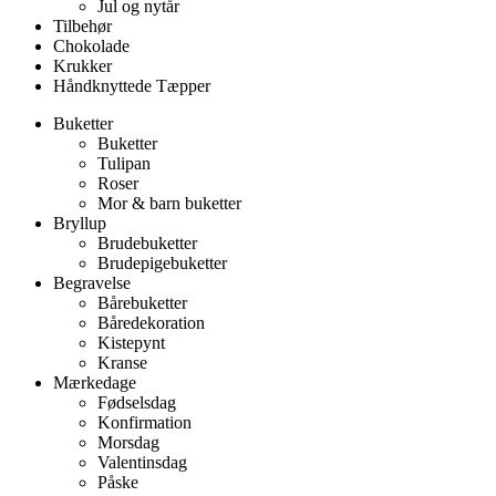
Jul og nytår
Tilbehør
Chokolade
Krukker
Håndknyttede Tæpper
Buketter
Buketter
Tulipan
Roser
Mor & barn buketter
Bryllup
Brudebuketter
Brudepigebuketter
Begravelse
Bårebuketter
Båredekoration
Kistepynt
Kranse
Mærkedage
Fødselsdag
Konfirmation
Morsdag
Valentinsdag
Påske