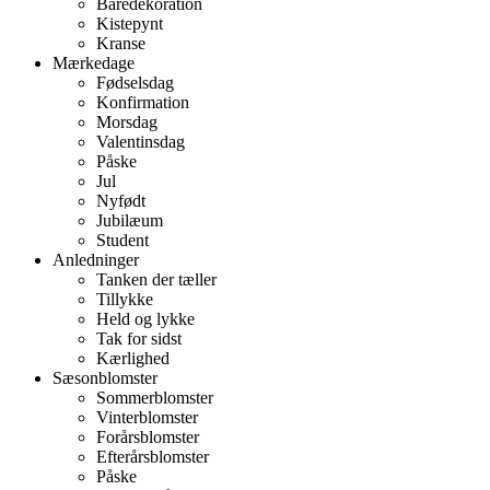
Båredekoration
Kistepynt
Kranse
Mærkedage
Fødselsdag
Konfirmation
Morsdag
Valentinsdag
Påske
Jul
Nyfødt
Jubilæum
Student
Anledninger
Tanken der tæller
Tillykke
Held og lykke
Tak for sidst
Kærlighed
Sæsonblomster
Sommerblomster
Vinterblomster
Forårsblomster
Efterårsblomster
Påske